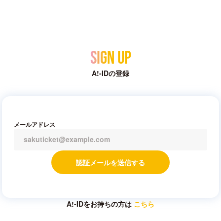
Sign Up
A!-IDの登録
メールアドレス
認証メールを送信する
A!-IDをお持ちの方は
こちら