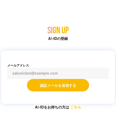
Sign Up
A!-IDの登録
メールアドレス
認証メールを送信する
A!-IDをお持ちの方は
こちら