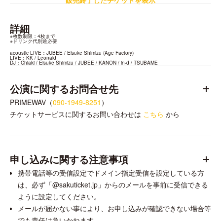
販売終了したチケットを表示
詳細
※枚数制限：4枚まで

※ドリンク代別途必要
acoustic LIVE：JUBEE / Eisuke Shimizu (Age Factory)

LIVE：KK / Leonald

DJ：Chiaki / Eisuke Shimizu / JUBEE / KANON / in-d / TSUBAME
公演に関するお問合せ先
PRIMEWAV（
090-1949-8251
）
チケットサービスに関するお問い合わせは
こちら
から
申し込みに関する注意事項
携帯電話等の受信設定でドメイン指定受信を設定している方
は、必ず「@sakuticket.jp」からのメールを事前に受信できる
ように設定してください。
メールが届かない事により、お申し込みが確認できない場合等
でも責任は負いかねます。