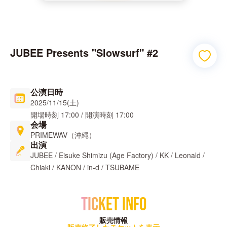
JUBEE Presents "Slowsurf" #2
公演日時
2025/11/15(土)
開場時刻
17:00
/
開演時刻
17:00
会場
PRIMEWAV（沖縄）
出演
JUBEE / Eisuke Shimizu (Age Factory) / KK / Leonald /
Chiaki / KANON / in-d / TSUBAME
TICKET INFO
販売情報