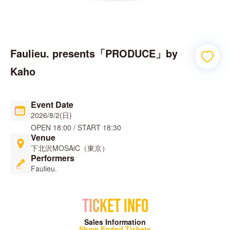
Faulieu. presents「PRODUCE」by 
Kaho
Event Date
2026/8/2(日)
OPEN
18:00
/
START
18:30
Venue
下北沢MOSAiC（東京）
Performers
Faulieu.
TICKET INFO
Sales Information
Show Ended Tickets