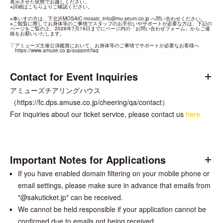
表示させた状態でお越しください。

※詳細は
こちら
よりご確認ください。
※車いすの方は、下北沢MOSAiC 
mosaic_info@mu-seum.co.jp
 へ問い合わせください。

※ご観覧に際してお身体等のご事情でスタッフのお手伝いやサポートが必要な方は、下記の
ページをご覧の上、2026年7月19日までにページ内の「お問い合わせフォーム」からご連
絡をお願いいたします。
▽アミューズ主催公演鑑賞において、お身体等のご事情でサポートが必要なお客様へ

https://www.amuse.co.jp/support/faq
Contact for Event Inquiries
アミューズチアリングハウス
（https://fc.dps.amuse.co.jp/cheering/qa/contact）
For inquiries about our ticket service, please contact us
here
Important Notes for Applications
If you have enabled domain filtering on your mobile phone or
email settings, please make sure in advance that emails from
"@sakuticket.jp" can be received.
We cannot be held responsible if your application cannot be
confirmed due to emails not being received.