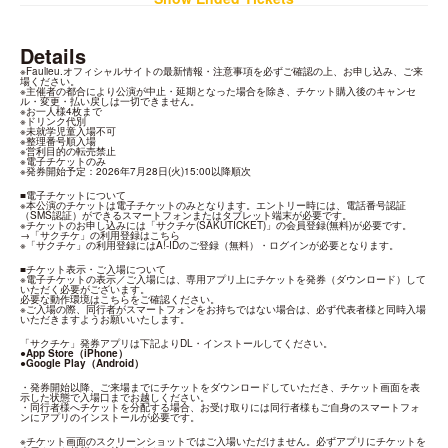
Details
※
Faulieu.オフィシャルサイト
の最新情報・注意事項を必ずご確認の上、お申し込み、ご来
場ください。

※主催者の都合により公演が中止・延期となった場合を除き、チケット購入後のキャンセ
ル・変更・払い戻しは一切できません。

※お一人様4枚まで

※ドリンク代別

※未就学児童入場不可

※整理番号順入場

※営利目的の転売禁止

※電子チケットのみ

※発券開始予定：2026年7月28日(火)15:00以降順次
■電子チケットについて

※本公演のチケットは電子チケットのみとなります。エントリー時には、電話番号認証
（SMS認証）ができるスマートフォンまたはタブレット端末が必要です。

※チケットのお申し込みには「サクチケ(SAKUTICKET)」の会員登録(無料)が必要です。

→「サクチケ」の利用登録は
こちら
※「サクチケ」の利用登録にはA!-IDのご登録（無料）・ログインが必要となります。
■チケット表示・ご入場について

※電子チケットの表示／ご入場には、専用アプリ上にチケットを発券（ダウンロード）して
いただく必要がございます。

必要な動作環境は
こちら
をご確認ください。

※ご入場の際、同行者がスマートフォンをお持ちではない場合は、必ず代表者様と同時入場
いただきますようお願いいたします。
●App Store（iPhone）
●Google Play（Android）
・発券開始以降、ご来場までにチケットをダウンロードしていただき、チケット画面を表
示した状態で入場口までお越しください。

・同行者様へチケットを分配する場合、お受け取りには同行者様もご自身のスマートフォ
ンにアプリのインストールが必要です。
※チケット画面のスクリーンショットではご入場いただけません。必ずアプリにチケットを