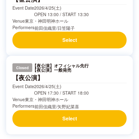
Event Date
2026/4/25(土)
OPEN
13:00
/
START
13:30
Venue
東京・神田明神ホール
Performers
前田佳織里
/
日笠陽子
Select
【夜公演】オフィシャル先行
Closed
【夜公演】一般発売
【夜公演】
Event Date
2026/4/25(土)
OPEN
17:30
/
START
18:00
Venue
東京・神田明神ホール
Performers
前田佳織里
/
矢野妃菜喜
Select