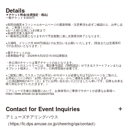
Details
▼チケット料金(全席指定・税込)
一般チケット 6,600円
※
前田佳織里オフィシャルホームページ
の最新情報・注意事項を必ずご確認の上、お申し込
み、ご来場ください。

※お一人様1公演につき2枚まで

※未就学児童入場不可

※一般発売は先着となりますので予定枚数に達し次第受付終了となります。
※入場時、ドリンク代 600円(税込) のお支払いをお願いいたします。(現金または交通系IC
でのお支払いとなります。)
※電子チケットのみ

※発券開始予定：2026年4月22日15:00以降順次
・本公演のチケットは電子チケットのみとなります。

・チケットのエントリーには、電話番号認証（SMS認証）ができるスマートフォンまたは
タブレット端末と、「サクチケ」の利用登録が必要です。
※ご観覧に際してスタッフのお手伝いやサポートが必要な方は下記のページをご覧の上、

お早めにページ内の「お問い合わせフォーム」からご連絡をお願いいたします。

（公演2週間前の4/11（土）までにお問い合わせいただけましたら幸いです。以降も出来る
限り対応させていただきます。）
https://www.amuse.co.jp/support/faq
Contact for Event Inquiries
アミューズチアリングハウス
（https://fc.dps.amuse.co.jp/cheering/qa/contact）